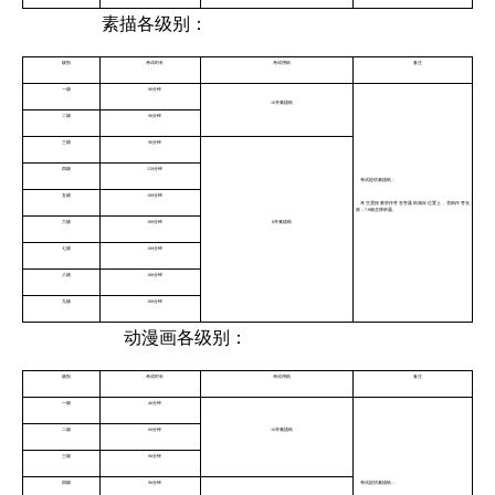
素描各级别：
级别
考试时长
考试用纸
备注
一级
90分钟
16开素描纸
二级
90分钟
三级
90分钟
四级
150分钟
考试提供素描纸；
五级
180分钟
考生需按要求作答在答题纸相应位置上，否则作答无
效；7-8级含辨析题。
六级
180分钟
8开素描纸
七级
180分钟
八级
180分钟
九级
180分钟
动漫画各级别：
级别
考试时长
考试用纸
备注
一级
40分钟
二级
60分钟
16开素描纸
三级
90分钟
四级
90分钟
考试提供素描纸；