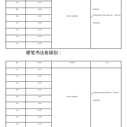
三级
60分钟
四级
120分钟
考试提供宣纸；
考生需按要求作答在答题卡相应位置上，否则作答无
五级
120分钟
考试时统一配发答题纸
效；
六级
120分钟
4-9级含理论题。
七级
180分钟
八级
180分钟
九级
180分钟
硬笔书法各级别：
级别
考试时长
考试用纸
备注
一级
45分钟
二级
45分钟
三级
45分钟
四级
90分钟
考生需按要求作答在答题卡相应位置上，否则作答无
效；
五级
90分钟
考试时统一配发答题卡
7-9级含理论题。
六级
90分钟
七级
150分钟
八级
150分钟
九级
150分钟