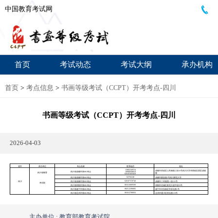
中国教育考试网
首页
考试动态
考试大纲
承办机构
首页
>
考点信息
>
书画等级考试（CCPT）开考考点-四川
书画等级考试（CCPT）开考考点-四川
2026-04-03
省市
承办单位
考点名称
联系电话
地址
15882249554
成都市武侯区人民南路三段16号四川大学华西校区西区成德
四川省成都市第001考点
18980648810
四川省教育
楼
028-85403829
84760248
四川省成都市第002考点
成都市静安路5号四川师范大学
028-87319740
四川
四川省成都市第003考点
成都市二环路西一段122号
考试院
0816-6089309
四川省绵阳市第001考点
绵阳市涪城区青龙大道中段59号
0825-2290085
四川省遂宁市第001考点
遂宁市河东新区学府北路1号
0818-2790056
四川省达州市第001考点
达州市通川区塔石路519号
主办单位 : 教育部教育考试院