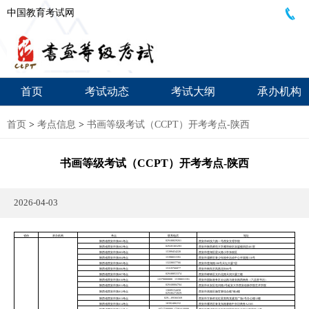
中国教育考试网
首页
考试动态
考试大纲
承办机构
首页
>
考点信息
>
书画等级考试（CCPT）开考考点-陕西
书画等级考试（CCPT）开考考点-陕西
2026-04-03
省份
承办机构
考点
联系电话
地址
029-88829261
陕西省西安市第001考点
西安市科技六路一号西安文理学院
029-85303293
陕西省西安市第002考点
西安市陕西师范大学雁塔校区崇鋈楼四层401室
15399454220
陕西省西安市第003考点
西安市莲湖区星火路小学东校区
15398031591
陕西省西安市第004考点
西安市灞桥区青少年校外活动中心半坡路118号
13228037766
陕西省西安市第005考点
西安市莲湖路198号天坛大厦7层
15319766077
陕西省西安市第006考点
西安市阎良区凤凰北街86号
029-88853374
陕西省西安市第007考点
西安市碑林区太白北路天润大厦三楼
13379080888 15398031591
陕西省西安市第010考点
西安市国际港务区全运路与港安路西南角（六品堂书法）
029-68084704
陕西省西安市第011考点
西安市长安区皂河路2号延安大学西安创新学院艺术学院
13609154458
陕西省西安市第012考点
西安市高陵区杨官寨综合楼7栋4楼
029-86272829
029—89366569
陕西省西安市第013考点
西安市方新村北红星美凯龙盛龙广场1号办公楼12楼
18392486232
陕西省西安市第014考点
西安市雁塔区青龙东路赛格中京坊商务A2305