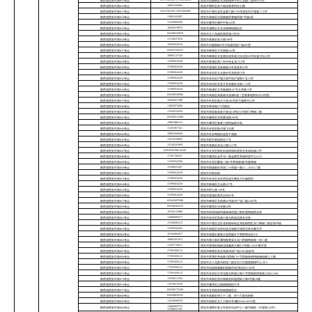
18717388986 17391618098
陕西省西安市第015考点
西安市西咸新区沣东新城和平村工业园二路和平小学
18991202803
陕西省西安市第016考点
西安市鄠邑区余下镇沈家营村办公楼
13327583169 15855965893
陕西省西安市第017考点
西安市浐灞生态区金桥六路1769号西安市浐灞第二小学
13891434387
陕西省西安市第019考点
西安市高陵区泾渭路杨官寨惠民楼7号楼4层
13228069369
陕西省西安市第021考点
西安市雁塔区雁环中路169号
18392670976
陕西省西安市第022考点
西安市灞桥区长乐东路御锦城社区
029-88334078
陕西省西安市第023考点
西安市丈八东路世家星城小区内
13720627010
陕西省西安市第024考点
西安市高新区鱼斗路109号
18502935016
陕西省西安市第026考点
西安市沣惠南路4号天地源杰座广场405室
029-81544325
陕西省西安市第027考点
西安市碑林区大学南路164号
18092137528
陕西省西安市第028考点
西安市碑林区长安路街道朱雀大街北段58号朱雀大街小学
15399454220
陕西省西安市第029考点
西安市莲湖区西二环99号金光门小学
15399454220
陕西省西安市第030考点
西安市莲湖区龙首南路10号龙首村小学
15399454220
陕西省西安市第031考点
西安市未央区太元路80号东前进小学
15399454220
陕西省西安市第032考点
西安市未央区浐灞大道中段浐灞第十五小学
15399454220
陕西省西安市第033考点
西安市未央区长安大学东侧长乐第二小学
15399454220
陕西省西安市第034考点
西安市新城区太华路南段187号太华路小学
029-89529966
陕西省西安市第036考点
西安市高新区高新路水晶城B座（甘家寨地铁站D口对面）
18392017580
陕西省西安市第037考点
西安市长安区航天大道366号富力城黄河小学
13002974696
陕西省西安市第038考点
西安市翠华路275号院内
13359232059
陕西省西安市第039考点
西安市西高新高新六路北口伟业公馆西门商铺二楼
029-88211090
陕西省西安市第041考点
西安市雁塔区木塔寨东路109号
19991888123
陕西省西安市第042考点
西安市雁塔区春林三路凯旋新天地
15291967161
陕西省西安市第043考点
西安市长安区航天城飞天路
18092269666
陕西省西安市第044考点
西安市长安鸣犊街道苏宁易购
15619358893
陕西省西安市第045考点
西安市航空基地锦业六号
15529541969
陕西省西安市第046考点
西安市高新区鱼化三路3117号
029-85955881-8220
陕西省西安市第047考点
西安市长安区郭杜街道锦湖街西安长安绿地城小学
17391708267
陕西省西安市第048考点
西安市雁塔区金乎沱一路金辉世界城邻里中心2213
13359254786
陕西省西安市第049考点
西安市长安区樱花二路5号茅坡新城8号楼商铺
15596831827
陕西省西安市第050考点
西安市西咸新区华润二十四城一期11—10101二楼
15399454220
陕西省西安市第052考点
西安市沣镐东路
15399454220
陕西省西安市第053考点
西安市未央区未央宫街道办事处大白杨西村
15399454220
陕西省西安市第054考点
西安市新城区含元路227号
15399454220
陕西省西安市第055考点
西安市西七路 199号
15399454220
陕西省西安市第056考点
西安市莲湖区西关正街83号
029-82697668
陕西省西安市第057考点
西安市碑林区互助路66号新兴广场二楼2-005号
029-88202535
陕西省西安市第059考点
西安市雁塔区光华路28号
18192131886
陕西省西安市第060考点
西安市科技四路鸿基新城祥园三期外围商铺西北角
13488495677
陕西省西安市第061考点
西安市未央区凤城十路与凤城北路东北角
15339285213
陕西省西安市第062考点
西安市浐灞生态区花间路绿地五湖名邸西区东门商铺二楼谷泉书画
17629294436
陕西省西安市第063考点
西安市高陵区崇皇街道北城新天地西北角乐舞艺术
18192084367
陕西省西安市第064考点
西安市高陵区鹿苑大道西侧天下荣郡商业街216
18092301913
陕西省西安市第065考点
西安市曲江新区雁翔路黄渠头北门西侧商铺第一间二楼
13165716611
陕西省西安市第066考点
西安市莲湖区桃园北路鑫苑大都汇6号楼1-10107勤学堂
17391928112
陕西省西安市第067考点
西安市碑林区友谊东路华清广场2-001缤纷鸟
17391928112
陕西省西安市第068考点
西安市莲湖区劳动路与西稍门十字西南角锦翔炝锅电梯上三楼
17391928112
陕西省西安市第069考点
西安市丈八北路与科技二路交叉口方圆荟购物中心 2F-3
17391928112
陕西省西安市第070考点
西安市怡园路紫薇田园都市E区商业街1106号
17391928112
陕西省西安市第071考点
西安市未央区太华北路与凤城三路十字西南角四海唐人街9-3-005
15829611692
陕西省西安市第073考点
西安市高新区西沣路辅道田园国际公寓8号楼10楼
13379017810
陕西省西安市第074考点
西安市雁塔区公园南路南段六号
029-86172260
陕西省西安市第077考点
西安市玄武路东段锦园新世纪
029-89050335
陕西省西安市第080考点
西安市高新区纬三十二路、经十六路东南角
13259838359
陕西省西安市第082考点
西安市高新区丈八六路60号4幢20102-20103室
13484959735
陕西省西安市第083考点
西安市灞桥区青少年校外活动中心一楼书画部（半坡路118号）
15398031591