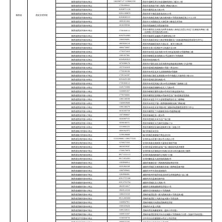
13022907127 15398031591
陕西省西安市第084考点
西安市灞桥区席王街道灞柳风情街二楼201-3室
17392490641
陕西省西安市第085考点
西安市龙湖花千树二期西门商铺25栋201
029-88751158
陕西省西安市第086考点
西安市雁塔区鱼斗路18号
029-61289870
陕西省西安市第087考点
西安市常宁新区道鱼包头街123号
陕西省
西安文理学院
029-88385525
陕西省西安市第088考点
西安市高新区高新六路与唐兴路十字西安高新区第三十三小学
18091831066
陕西省西安市第089考点
西安市大兴西路社区大唐世家小舞花艺术学校
18182599500
陕西省西安市第090考点
西安市西咸新区沣西实验学校
西安市雁塔区吉祥路与四季东巷路口-秦地拉克雷公馆北门左侧临街商铺二楼
陕西省西安市第091考点
17391928112
（吉祥路小学对面向西100米）
029-87010985
陕西省西安市第093考点
西安市杨凌区金融路4号康桥绿地小学
13060394891
陕西省西安市第096考点
西安市高新区锦业三路交警家属院北门东侧4楼商铺宏胜体育艺术中心
18829266119
陕西省西安市第097考点
西安市西咸新区镐京大道以北，复兴三路以西
18066738467
陕西省西安市第098考点
西安市文景小区西区中心转盘往北10米
17792373459
陕西省西安市第100考点
西安市未央区北辰东路700号万科金域东郡10号楼商铺二楼
13891927881
陕西省西安市第101考点
西安市碑林区友谊西路322号边家村十字西南角
029-89283623
陕西省西安市第102考点
西安市科技四路3号
18792988178
陕西省西安市第103考点
西安市浐灞生态区北辰东路华远海蓝城五期南门六品书院
13572542418
陕西省西安市第104考点
西安市莲湖区桃园南路91号院一单元0901
17769106196
陕西省西安市第105考点
西安市未央区名京九合院锦绣苑8号楼南
17391542387
陕西省西安市第107考点
西安市曲江新区五典坡路399号中海曲江大城华宸37栋3A01
029-84291389
陕西省西安市第108考点
西安市莲湖区团结南路3号
17391928112
陕西省西安市第109考点
西安市未央区凤城八路168号汉神购物广场南栋三层
15291733090
陕西省西安市第110考点
西安市高新区细柳街道丈八六路60号
13260091937
陕西省西安市第111考点
西安市碑林区雁塔北路69号华润万家赵贺新书法
17795760681
陕西省西安市第112考点
西安市雁塔区昆明路20号际华生活广场3层画谷里美校
13991189599
陕西省西安市第113考点
西安市长安区子午大道智慧城西安往北二楼商铺
13468939688
陕西省西安市第114考点
西安市未央区浐灞一路荣德棕榈阳光南门商铺3楼
13991188379
陕西省西安市第115考点
西安市未央区长安书院D馆二楼新华知慧教育美育学习中心
18192305729
陕西省西安市第116考点
西安市雁塔区丁白路御笔华府4号楼商铺2楼
13072908667
陕西省西安市第117考点
西安市新城区东一路30号
18202987535
陕西省西安市第118考点
西安市莲湖区丰禾万达广场三楼
18309180151
陕西省西安市第119考点
西安市碑林区太乙路时光国际1710
13310983225
陕西省西安市第120考点
西安市雁塔区杜城街道陕师大第一实验小学
18691941975
陕西省铜川市第001考点
铜川市新区崇文街
15399198688
陕西省铜川市第002考点
铜川市新区林家铺子商业步行街
15332296861 13891773335
陕西省宝鸡市第001考点
宝鸡市金台区虢十路26号斗鸡台小学
15769271562
陕西省宝鸡市第003考点
宝鸡市高新五路财富大厦英创·毅轩书画
18629259587
陕西省宝鸡市第006考点
宝鸡市眉县安阳街金地广场二楼缤纷鸟美术教育
17509170979
陕西省宝鸡市第007考点
宝鸡市陈仓区虢镇步行街南口向东50米亿鑫佳苑三楼西
0917-3121113
陕西省宝鸡市第008考点
宝鸡市高新四路城市公馆西门三楼
0917-2654501
陕西省宝鸡市第009考点
宝鸡市麟游县九成宫镇凤凰路6号
15829940912
陕西省咸阳市第001考点
咸阳市秦都区统一西路陕西国际商贸学院
18391004340
陕西省咸阳市第004考点
咸阳市渭城区文林路紫韵东城二期商铺圣秦书院
13087699665
陕西省咸阳市第005考点
咸阳市兴平市东街党校院内
15829986981
陕西省咸阳市第007考点
咸阳市彬州市城关街道北街村玉祥家园商业门店二楼
029-37372188
陕西省咸阳市第008考点
咸阳市武功县康乐路中段
029-33763794
陕西省咸阳市第009考点
咸阳市渭城区文汇西路1号
18629554017
陕西省咸阳市第011考点
咸阳市文林路咸阳师范学院415号
19029122558
陕西省咸阳市第012考点
咸阳市泾河新城高庄十字西南角
13892333539
陕西省渭南市第001考点
渭南市临渭区西一路与西南京路十字西北角3楼
0913-2605000
陕西省渭南市第002考点
渭南市临渭区三马路与金水路十字西北角
13468947951
陕西省渭南市第003考点
渭南市朝阳大街西段渭南师范学院
15091039438
陕西省渭南市第006考点
渭南市白水县人民路
15891320521
陕西省渭南市第007考点
渭南市西五路豪庭家苑（盈田小学对面）
13609132367
陕西省渭南市第011考点
渭南市临渭区胜利大街与仓城路十字西南角工行西（实验中学斜对面）
13186358736
陕西省汉中市第001考点
汉中市汉台区建国路34号汉上书法学校