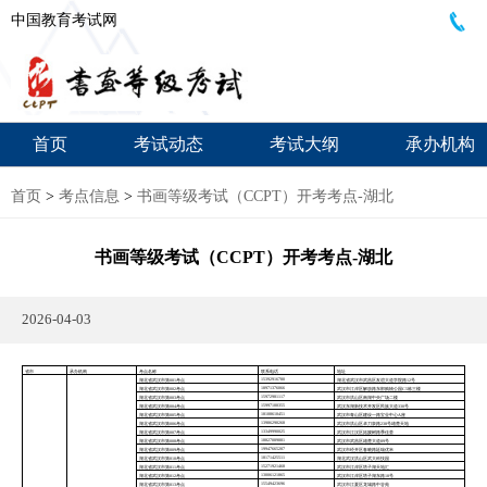
中国教育考试网
首页
考试动态
考试大纲
承办机构
首页
>
考点信息
>
书画等级考试（CCPT）开考考点-湖北
书画等级考试（CCPT）开考考点-湖北
2026-04-03
省市
承办机构
考点名称
联系电话
地址
15392916780
湖北省武汉市第001考点
湖北省武汉市武昌区友谊大道学院路12号
18971376066
湖北省武汉市第002考点
武汉市江岸区解放路东部购物公园C5栋三楼
15972981117
湖北省武汉市第003考点
武汉市洪山区南湖中央广场二楼
15997100355
湖北省武汉市第004考点
武汉东湖新技术开发区民族大道330号
18108610451
湖北省武汉市第005考点
武汉市青山区建设一路宝业中心A座
13986290268
湖北省武汉市第006考点
武汉市洪山区卓刀泉路238号雄楚天地
13349990025
湖北省武汉市第007考点
武汉市江汉区姑嫂树路季佳荟
18827089801
湖北省武汉市第008考点
武汉市武昌区雄楚大道89号
19947665207
湖北省武汉市第009考点
武汉市经开区春晓路廷瑞优米
18171425511
湖北省武汉市第010考点
湖北武汉洪山区武大科技园
15271921468
湖北省武汉市第011考点
武汉市江岸区塔子湖天地汇
13006121865
湖北省武汉市第012考点
武汉市江岸区塔子湖东路18号
15549423696
湖北省武汉市第013考点
武汉市江夏区龙城路中谷苑