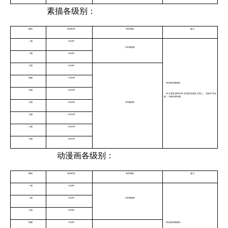
素描各级别：
级别
考试时长
考试用纸
备注
一级
90分钟
16开素描纸
二级
90分钟
三级
90分钟
四级
150分钟
考试提供素描纸；
五级
180分钟
考生需按要求作答在答题纸相应位置上，否则作答无
效；7-8级含辨析题。
六级
180分钟
8开素描纸
七级
180分钟
八级
180分钟
九级
180分钟
动漫画各级别：
级别
考试时长
考试用纸
备注
一级
40分钟
二级
60分钟
16开素描纸
三级
90分钟
四级
90分钟
考试提供素描纸；