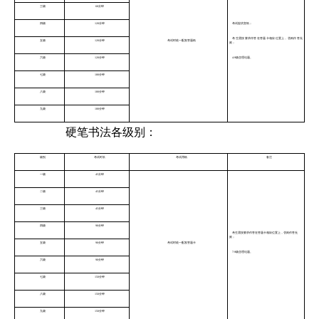
三级
60分钟
四级
120分钟
考试提供宣纸；
考生需按要求作答在答题卡相应位置上，否则作答无
五级
120分钟
考试时统一配发答题纸
效；
六级
120分钟
4-9级含理论题。
七级
180分钟
八级
180分钟
九级
180分钟
硬笔书法各级别：
级别
考试时长
考试用纸
备注
一级
45分钟
二级
45分钟
三级
45分钟
四级
90分钟
考生需按要求作答在答题卡相应位置上，否则作答无
效；
五级
90分钟
考试时统一配发答题卡
7-9级含理论题。
六级
90分钟
七级
150分钟
八级
150分钟
九级
150分钟